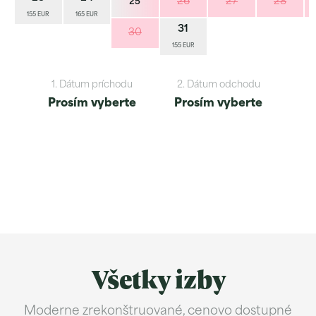
26
27
28
25
155 EUR
165 EUR
31
30
155 EUR
1. Dátum príchodu
2. Dátum odchodu
Prosím vyberte
Prosím vyberte
Všetky izby
Moderne zrekonštruované, cenovo dostupné