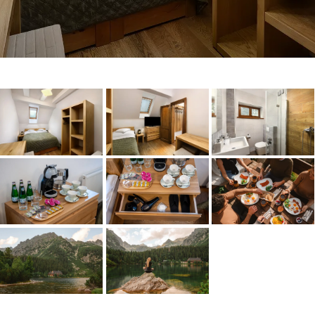
Après-ski & PEKYHO
Chata pod Soliskom
Restaurant
Zobraziť
Zobraziť