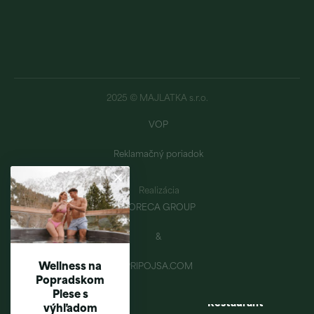
2025 © MAJLATKA s.r.o.
VOP
Reklamačný poriadok
Realizácia
HORECA GROUP
&
Wellness na
PRIPOJSA.COM
Popradskom
Après-ski & PEKYHO
Plese s
Chata pod Soliskom
Restaurant
výhľadom