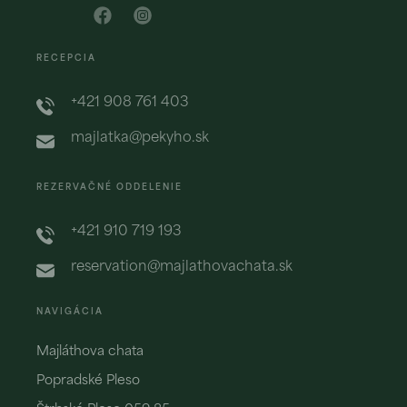
RECEPCIA
+421 908 761 403
majlatka@pekyho.sk
REZERVAČNÉ ODDELENIE
+421 910 719 193
reservation@majlathovachata.sk
NAVIGÁCIA
Majláthova chata
Popradské Pleso