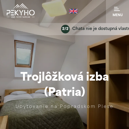
MENU
Chata nie je dostupná vlastným
2/2
Trojlôžková izba
(Patria)
Ubytovanie na Popradskom Plese