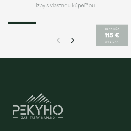
Dvojlôžková izba (Solisko)
izby s vlastnou kúpeľňou
Zobraziť
CENA DŇA
115 €
IZBA/NOC