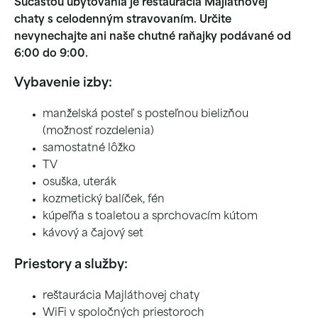
Súčasťou ubytovania je reštaurácia Majláthovej
chaty s celodenným stravovaním. Určite
nevynechajte ani naše chutné raňajky podávané od
6:00 do 9:00.
Vybavenie izby:
manželská posteľ s posteľnou bielizňou
(možnosť rozdelenia)
samostatné lôžko
TV
osuška, uterák
kozmetický balíček, fén
kúpeľňa s toaletou a sprchovacím kútom
kávový a čajový set
Priestory a služby:
reštaurácia Majláthovej chaty
WiFi v spoločných priestoroch