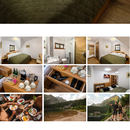
Après-ski & PEKYHO
Chata pod Soliskom
Restaurant
Zobraziť
Zobraziť