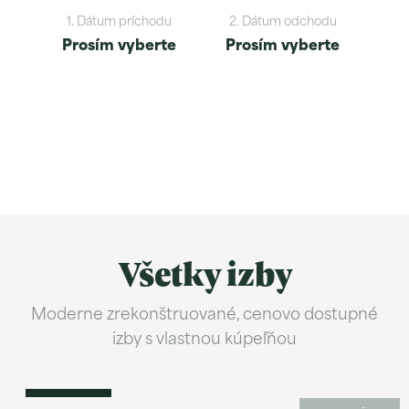
1. Dátum príchodu
2. Dátum odchodu
Prosím vyberte
Prosím vyberte
Všetky izby
Moderne zrekonštruované, cenovo dostupné
Dvojlôžková izba (Solisko)
izby s vlastnou kúpeľňou
Zobraziť