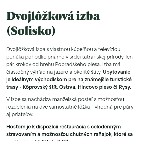
Dvojlôžková izba
(Solisko)
Dvojlôžková izba s vlastnou kúpeľňou a televíziou
ponúka pohodlie priamo v srdci tatranskej prírody, len
pár krokov od brehu Popradského plesa. Izba má
čiastočný výhľad na jazero a okolité štíty.
Ubytovanie
je ideálnym východiskom pre najznámejšie turistické
trasy - Kôprovský štít, Ostrva, Hincovo pleso či Rysy.
V izbe sa nachádza manželská posteľ s možnosťou
rozdelenia na dve samostatné lôžka – vhodná pre páry
aj priateľov.
Hosťom je k dispozícii reštaurácia s celodenným
stravovaním a možnosťou chutných raňajok, ktoré sa