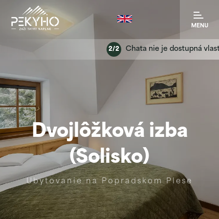
MENU
Chata nie je dostupná vlastný
2/2
Dvojlôžková izba
(Solisko)
Ubytovanie na Popradskom Plese