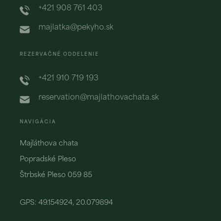
+421 908 761 403
majlatka@pekyho.sk
REZERVAČNÉ ODDELENIE
+421 910 719 193
reservation@majlathovachata.sk
NAVIGÁCIA
Majláthova chata
Popradské Pleso
Štrbské Pleso 059 85
GPS: 49.154924, 20.079894