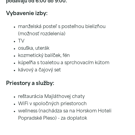
podávajú od 6:00 do 9:00.
Vybavenie izby:
manželská posteľ s posteľnou bielizňou
(možnosť rozdelenia)
TV
osuška, uterák
kozmetický balíček, fén
kúpeľňa s toaletou a sprchovacím kútom
kávový a čajový set
Priestory a služby:
reštaurácia Majláthovej chaty
WiFi v spoločných priestoroch
wellness (nachádza sa na Horskom Hoteli
Popradské Pleso) - za doplatok