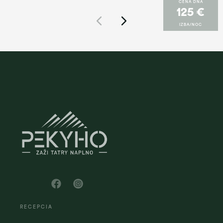
CENA DŇA
125 €
IZBA/NOC
RECEPCIA