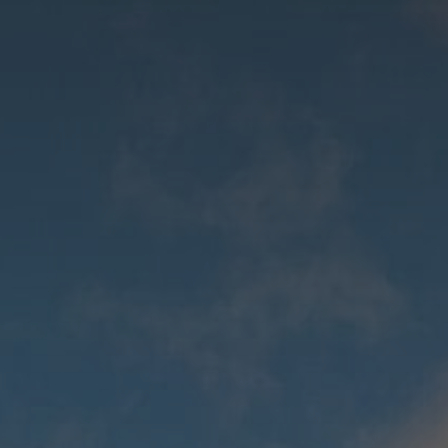
Après-ski & PEKYHO
Chata pod Soliskom
Restaurant
Zobraziť
Zobraziť