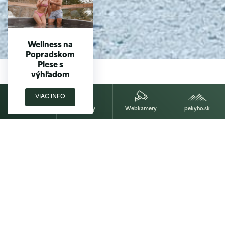
Wellness na
Popradskom
Plese s
výhľadom
VIAC INFO
Rezervovať
Poukazy
Webkamery
pekyho.sk
Majláthova chata
Popradské Pleso
Príďte si k nám vychutnať výhľady na Popradské
Pleso a okolité štíty. Načerpajte energiu v tichej
Mengusovskej doline v nadmorskej výške 1 494 m.