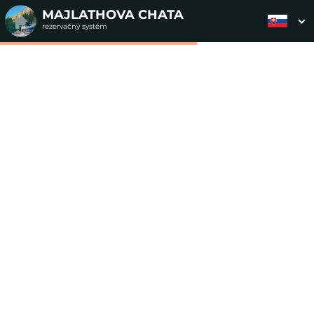
MAJLATHOVA CHATA
rezervačný systém
2. ODOSLANIE
1. VÝBER POUKAZU
3. PLATBA
OBJEDNÁVKY
Objednávka poukazu
Vyplňte nevyhnutné údaje pre odoslanie objednávky