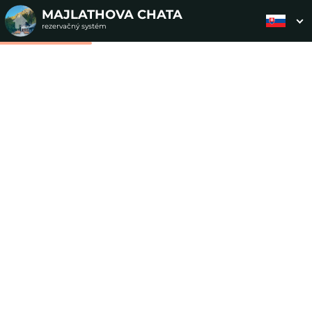
MAJLATHOVA CHATA
rezervačný systém
2. ODOSLANIE
1. VÝBER POUKAZU
3. PLATBA
OBJEDNÁVKY
Objednávka poukazu
Vyplňte nevyhnutné údaje pre odoslanie objednávky